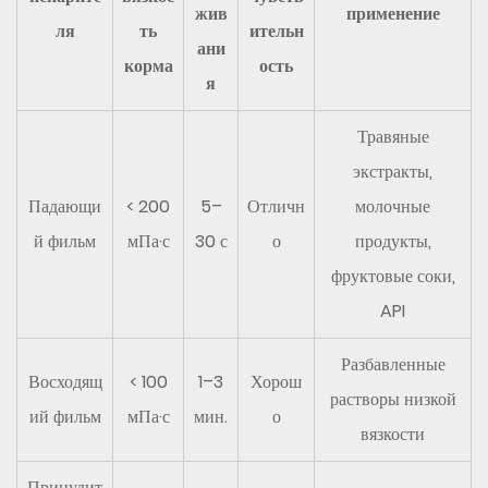
испаритель
жив
применение
с
ля
ть
ительн
ани
падающей
корма
ость
я
пленкой
для
Травяные
вашего
экстракты,
процесса
Падающи
6.1
< 200
5–
Отличн
молочные
Шаг
й фильм
мПа·с
30 с
о
продукты,
1.
фруктовые соки,
Определите
API
характеристики
корма
Разбавленные
Восходящ
< 100
1–3
Хорош
и
растворы низкой
продукта.
ий фильм
мПа·с
мин.
о
вязкости
6.2
Шаг
Принудит