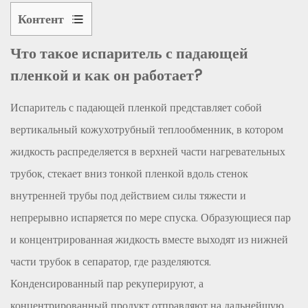
Контент
1
Что такое испаритель с падающей
Что
пленкой и как он работает?
такое
испаритель
Испаритель с падающей пленкой представляет собой
с
вертикальный кожухотрубный теплообменник, в котором
падающей
пленкой
жидкость распределяется в верхней части нагревательных
и
трубок, стекает вниз тонкой пленкой вдоль стенок
как
внутренней трубы под действием силы тяжести и
он
непрерывно испаряется по мере спуска. Образующиеся пар
работает?
и концентрированная жидкость вместе выходят из нижней
1.1
Ключевые
части трубок в сепаратор, где разделяются.
компоненты
Конденсированный пар рекуперируют, а
испарителя
концентрированный продукт отправляют на дальнейшую