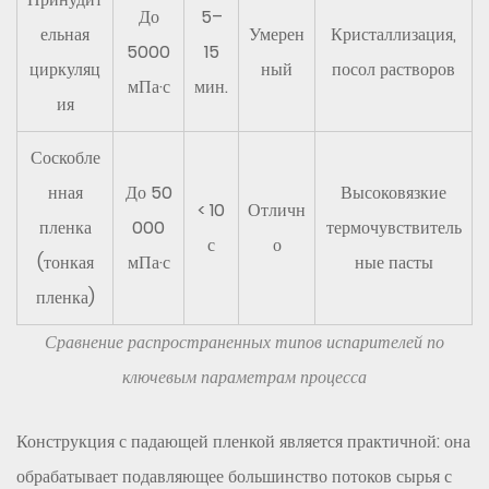
2
До
5–
ельная
Умерен
Кристаллизация,
—
5000
15
циркуляц
ный
посол растворов
Определите
мПа·с
мин.
необходимую
ия
испаряемость
Соскобле
6.3
Шаг
нная
До 50
Высоковязкие
< 10
Отличн
3
пленка
000
термочувствитель
с
о
—
(тонкая
мПа·с
ные пасты
Выберите
пленка)
количество
эффектов
Сравнение распространенных типов испарителей по
на
ключевым параметрам процесса
основе
экономики
Конструкция с падающей пленкой является практичной: она
энергетики
обрабатывает подавляющее большинство потоков сырья с
6.4