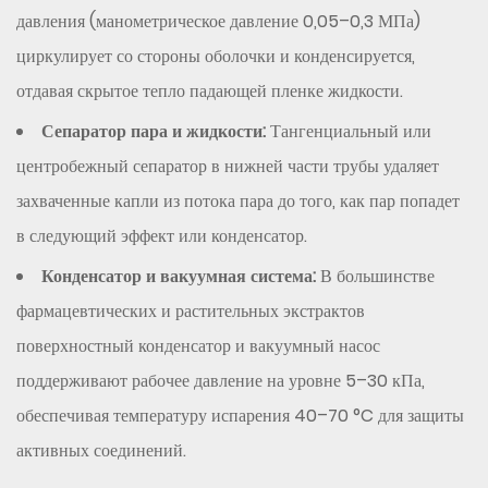
Критические
давления (манометрическое давление 0,05–0,3 МПа)
параметры
циркулирует со стороны оболочки и конденсируется,
конструкции,
отдавая скрытое тепло падающей пленке жидкости.
влияющие
на
Сепаратор пара и жидкости:
Тангенциальный или
производительность
центробежный сепаратор в нижней части трубы удаляет
4.1
захваченные капли из потока пара до того, как пар попадет
Качество
в следующий эффект или конденсатор.
распределения
жидкости
Конденсатор и вакуумная система:
В большинстве
4.2
фармацевтических и растительных экстрактов
Рабочее
поверхностный конденсатор и вакуумный насос
давление
поддерживают рабочее давление на уровне 5–30 кПа,
и
обеспечивая температуру испарения 40–70 °C для защиты
температура
4.3
активных соединений.
Общий