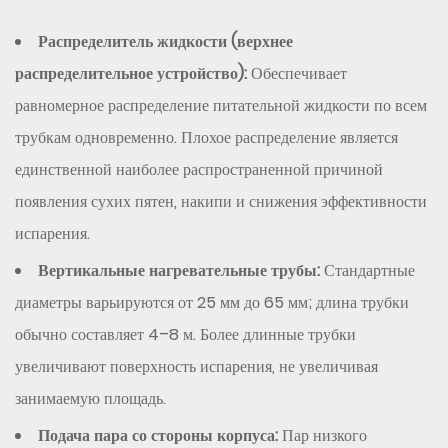
3
Распределитель жидкости (верхнее
Объяснение
распределительное устройство):
Обеспечивает
конфигураций
с
равномерное распределение питательной жидкости по всем
одинарным,
трубкам одновременно. Плохое распределение является
двойным
единственной наиболее распространенной причиной
и
появления сухих пятен, накипи и снижения эффективности
тройным
испарения.
эффектом
3.1
Вертикальные нагревательные трубы:
Стандартные
Экономика
диаметры варьируются от 25 мм до 65 мм; длина трубки
Steam
обычно составляет 4–8 м. Более длинные трубки
как
увеличивают поверхность испарения, не увеличивая
критерий
занимаемую площадь.
выбора
4
Подача пара со стороны корпуса:
Пар низкого