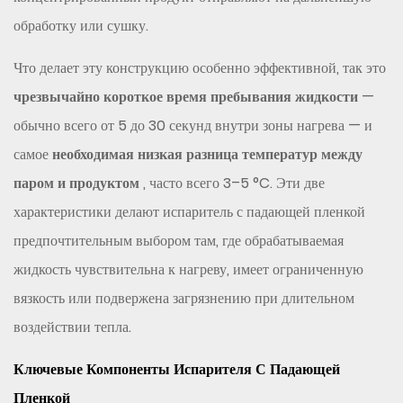
с
обработку или сушку.
падающей
пленкой
Что делает эту конструкцию особенно эффективной, так это
2
чрезвычайно короткое время пребывания жидкости
—
Падающая
обычно всего от 5 до 30 секунд внутри зоны нагрева — и
пленка
самое
необходимая низкая разница температур между
в
сравнении
паром и продуктом
, часто всего 3–5 °C. Эти две
с
характеристики делают испаритель с падающей пленкой
другими
предпочтительным выбором там, где обрабатываемая
типами
жидкость чувствительна к нагреву, имеет ограниченную
испарителей:
вязкость или подвержена загрязнению при длительном
где
подходит
воздействии тепла.
каждый
Ключевые Компоненты Испарителя С Падающей
из
Пленкой
них