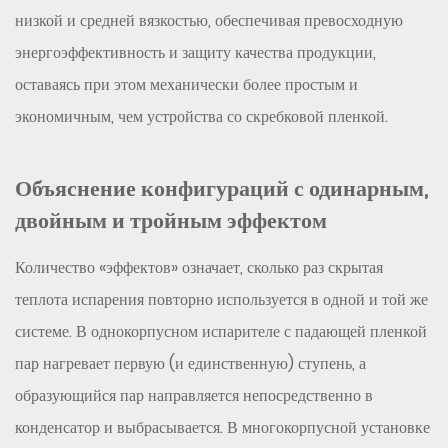
низкой и средней вязкостью, обеспечивая превосходную
Шаг
4.
энергоэффективность и защиту качества продукции,
Оценка
оставаясь при этом механически более простым и
требований
экономичным, чем устройства со скребковой пленкой.
CIP
и
Объяснение конфигураций с одинарным,
GMP
6.5
двойным и тройным эффектом
Шаг
5
Количество «эффектов» означает, сколько раз скрытая
—
теплота испарения повторно используется в одной и той же
Учитывайте
системе. В однокорпусном испарителе с падающей пленкой
уровень
пар нагревает первую (и единственную) ступень, а
автоматизации
образующийся пар направляется непосредственно в
7
конденсатор и выбрасывается. В многокорпусной установке
Распространенные