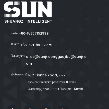
Тел.:
+86-18257152999
Факс:
+86-571-89197779
Эл. адрес:
alice@sunjx.com/guojibu@sunjx.c
om
Добавлять:
№ 7 Tianhe Road, зона
экономического развития Юйхан,
Ханчжоу, провинция Чжэцзян, Китай