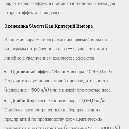
проблемы
пар от первого эффекта становится теплоносителем для
в
второго эффекта и так далее.
работе
и
Экономика Steam Как Критерий Выбора
способы
Экономия пара — килограммы испаряемой воды на
их
предотвращения
килограмм потребленного пара — улучшается почти
8
линейно с увеличением количества эффектов:
Наши
Одиночный эффект:
Экономия пара ≈ 0,8–1,0 кг/кг.
испарители
с
Подходит для установок малой производительности
падающей
(испарение < 500 л/ч) или с низкой стоимостью пара.
пленкой
Двойной эффект:
Экономия пара ≈ 1,6–1,9 кг/кг.
и
Наиболее распространенный выбор для средних
производственные
возможности
предприятий по производству фармацевтических
препаратов и экстрактов трав (испарение 500–5000 л/ч).