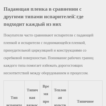
коэффициент
Падающая пленка в сравнении с
теплопередачи
другими типами испарителей: где
(значение
подходит каждый из них
U)
4.4
Покупатели часто сравнивают испарители с падающей
Материал
конструкции
пленкой и испарители с поднимающейся пленкой,
5
принудительной циркуляцией и конструкциями со
Типичные
скребковой поверхностью. Понимание рабочих границ
отрасли
каждого типа помогает избежать дорогостоящих
и
несоответствий между оборудованием и процессом.
приложения
6
Вре
Как
Типич
Теплов
правильно
мя
Тип
ная
ая
выбрать
про
Типичное
испарите
вязкос
чувств