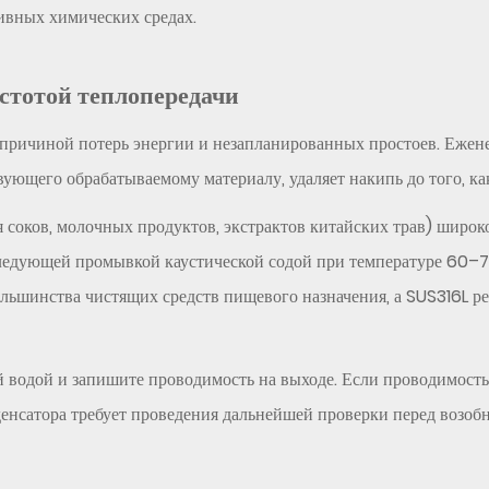
сивных химических средах.
истотой теплопередачи
 причиной потерь энергии и незапланированных простоев. Ежене
ующего обрабатываемому материалу, удаляет накипь до того, как
соков, молочных продуктов, экстрактов китайских трав) широк
ледующей промывкой каустической содой при температуре 60–7
ьшинства чистящих средств пищевого назначения, а SUS316L ре
 водой и запишите проводимость на выходе. Если проводимость
енсатора требует проведения дальнейшей проверки перед возоб