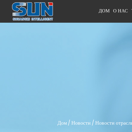
ДОМ
О НАС
Дом
/
Новости
/
Новости отрасл