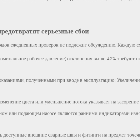
предотвратят серьезные сбои
док ежедневных проверок не подлежит обсуждению. Каждую см
номинальное рабочее давление; отклонения выше ±2% требуют н
оказаниями, полученными при вводе в эксплуатацию; Увеличение
изменение цвета или уменьшение потока указывает на засорение 
ном или подающем насосе являются ранними индикаторами изно
ь доступные внешние сварные швы и фитинги на предмет точечн