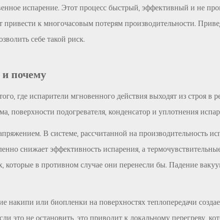
овенное испарение. Этот процесс быстрый, эффективный и не п
т привести к многочасовым потерям производительности. Прив
зволить себе такой риск.
 и почему
ого, где испарители мгновенного действия выходят из строя в 
ма, поверхности подогревателя, конденсатор и уплотнения испа
пряжением. В системе, рассчитанной на производительность ис
нно снижает эффективность испарения, а термочувствительные 
ах, которые в противном случае они перенесли бы. Падение вак
ие накипи или биопленки на поверхностях теплопередачи создае
сли это не остановить, это приводит к локальному перегреву, 