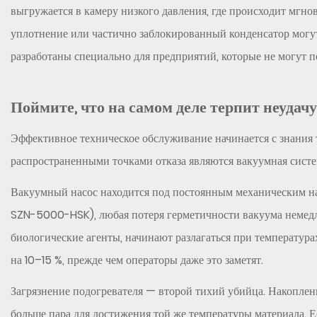
на
выгружается в камеру низкого давления, где происходит мгн
самом
уплотнение или частично заблокированный конденсатор могу
деле
разработаны специально для предприятий, которые не могут по
терпит
неудачу
и
Поймите, что на самом деле терпит неудачу
почему
Эффективное техническое обслуживание начинается с знания т
2
Ежедневные
распространенными точками отказа являются вакуумная систе
проверки:
Вакуумный насос находится под постоянным механическим на
15
SZN-5000-HSK), любая потеря герметичности вакуума немедле
минут,
которые
биологические агенты, начинают разлагаться при температур
предотвратят
на 10–15 %, прежде чем операторы даже это заметят.
серьезные
Загрязнение подогревателя — второй тихий убийца. Накоплен
сбои
3
больше пара для достижения той же температуры материала. Е