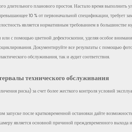
мого длительного планового простоя. Настало время выполнить 
превышающее 10 % от первоначальной спецификации, требует за
целостность является нормативным требованием в большинстве ю
 или с помощью цветной дефектоскопии, уделяя особое внимани
оциклирования. Документируйте все результаты с помощью фот
актического обслуживания, так и аудит соответствия.
тервалы технического обслуживания
личения риска) за счет более жесткого контроля условий экспл
м запуске после кратковременной остановки дайте возможность
камеру является основной причиной преждевременного выхода и