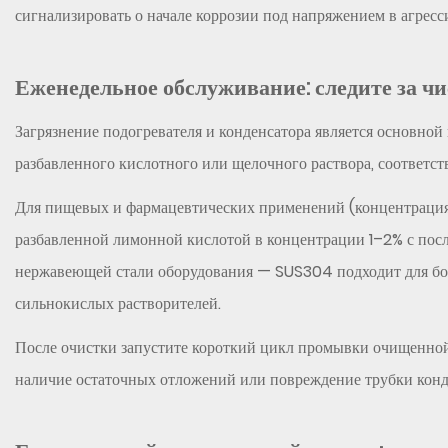
Сводка
сигнализировать о начале коррозии под напряжением в агрес
интервалов
технического
Еженедельное обслуживание: следите за ч
обслуживания
6
Загрязнение подогревателя и конденсатора является основной
Ежегодная
разбавленного кислотного или щелочного раствора, соответств
проверка:
структурная
Для пищевых и фармацевтических применений (концентрация 
целостность
разбавленной лимонной кислотой в концентрации 1–2% с пос
и
нержавеющей стали оборудования — SUS304 подходит для бол
долгосрочная
надежность
сильнокислых растворителей.
7
После очистки запустите короткий цикл промывки очищенной
Методы
наличие остаточных отложений или повреждение трубки конд
эксплуатации,
увеличивающие
интервалы