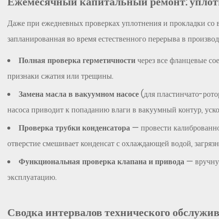
Ежемесячный капитальный ремонт: уплотн
технического
обслуживания
Даже при ежедневных проверках уплотнения и прокладки со 
8
запланированная во время естественного перерыва в производ
Заключение
Полная проверка герметичности
через все фланцевые со
признаки сжатия или трещины.
Замена масла в вакуумном насосе
(для пластинчато-рото
насоса приводит к попаданию влаги в вакуумный контур, уск
Проверка трубки конденсатора
— провести калиброванно
отверстие смешивает конденсат с охлаждающей водой, загрязн
Функциональная проверка клапана и привода
— вручную
эксплуатацию.
Сводка интервалов технического обслужи