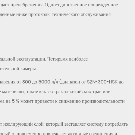
рощает пренебрежения. Одно-единственное поврежденное
еденные ниже протоколы технического обслуживания
реальной эксплуатации. Четырьмя наиболее
рительной камеры.
парения от 300 до 5000 л/ч (диапазон от SZN-300-HSK до
материалы, такие как экстракты китайских трав или
уума на 5 % может привести к снижению производительности
т изолирующий слой, который заставляет систему потреблять
который одновременно повреждает активные соединения и