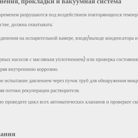
ения, прокладки и вакуумная система
временем разрушаются под воздействием повторяющихся темпера
стве, должна охватывать:
единения на испарительной камере, входе/выходе конденсатора
рных насосов с масляным уплотнением) или проверка состояния
оряя внутреннюю коррозию.
е испытание давлением через пучок труб для обнаружения мик
яя потоки рекуперации растворителя.
 проведите цикл всех автоматических клапанов и проверьте ско
вания