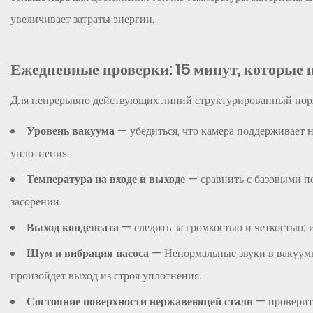
Еженедельное
увеличивает затраты энергии.
обслуживание:
следите
Ежедневные проверки: 15 минут, которые 
за
чистотой
Для непрерывно действующих линий структурированный поря
теплопередачи
4
Уровень вакуума
— убедиться, что камера поддерживает 
Ежемесячный
уплотнения.
капитальный
Температура на входе и выходе
— сравнить с базовыми п
ремонт:
засорении.
уплотнения,
прокладки
Выход конденсата
— следить за громкостью и четкостью; 
и
Шум и вибрация насоса
— Ненормальные звуки в вакуум
вакуумная
произойдет выход из строя уплотнения.
система
5
Состояние поверхности нержавеющей стали
— проверит