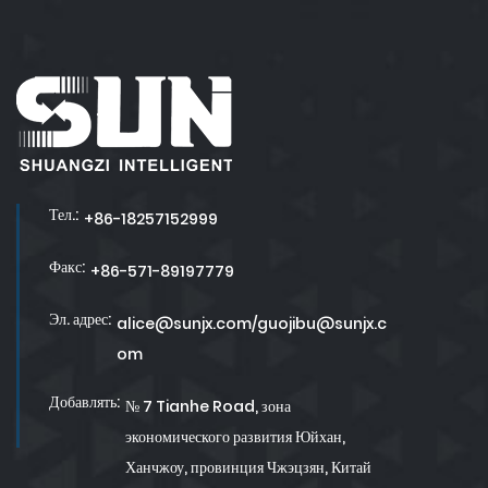
Тел.:
+86-18257152999
Факс:
+86-571-89197779
Эл. адрес:
alice@sunjx.com/guojibu@sunjx.c
om
Добавлять:
№ 7 Tianhe Road, зона
экономического развития Юйхан,
Ханчжоу, провинция Чжэцзян, Китай