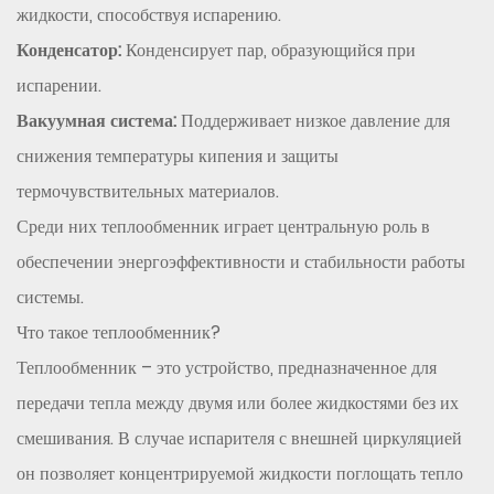
жидкости, способствуя испарению.
Контроль
Конденсатор:
Конденсирует пар, образующийся при
температуры
4.3
испарении.
3.
Вакуумная система:
Поддерживает низкое давление для
Предотвращение
снижения температуры кипения и защиты
локального
термочувствительных материалов.
перегрева
Среди них теплообменник играет центральную роль в
4.4
обеспечении энергоэффективности и стабильности работы
4.
Уменьшение
системы.
загрязнения
Что такое теплообменник?
4.5
Теплообменник – это устройство, предназначенное для
5.
передачи тепла между двумя или более жидкостями без их
Повышение
смешивания. В случае испарителя с внешней циркуляцией
эффективности
испарения.
он позволяет концентрируемой жидкости поглощать тепло