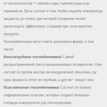
4.6
от теплоносителя — обычно пара, горячей воды или
6.
термомасла. Цель состоит в том, чтобы поднять температуру
Совместимость
жидкости до точки, при которой испарение может
с
происходить эффективно, сохраняя при этом качество
различными
жидкостями.
продукта.
5
Теплообменники могут иметь различную форму, в том
Типы
числе:
теплообменников,
Кожухотрубные теплообменники:
Самый
используемых
распространенный тип в промышленных испарителях. Они
в
состоят из трубок внутри цилиндрической оболочки, где
испарителях
с
одна жидкость течет по трубкам, а другая - вокруг них.
внешней
Пластинчатые теплообменники:
Состоит из тонких
циркуляцией
гофрированных пластин, которые создают большую
5.1
площадь поверхности для теплопередачи.
Кожухотрубные