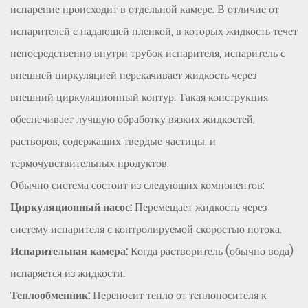
теплообменник
испарение происходит в отдельной камере. В отличие от
в
испарителей с падающей пленкой, в которых жидкость течет
испарителе
непосредственно внутри трубок испарителя, испаритель с
с
внешней циркуляцией перекачивает жидкость через
внешней
внешний циркуляционный контур. Такая конструкция
циркуляцией
4
обеспечивает лучшую обработку вязких жидкостей,
Роль
растворов, содержащих твердые частицы, и
теплообменника:
термочувствительных продуктов.
основные
Обычно система состоит из следующих компонентов:
функции
Циркуляционный насос:
Перемещает жидкость через
4.1
систему испарителя с контролируемой скоростью потока.
1.
Передача
Испарительная камера:
Когда растворитель (обычно вода)
энергии
испаряется из жидкости.
4.2
Теплообменник:
Переносит тепло от теплоносителя к
2.