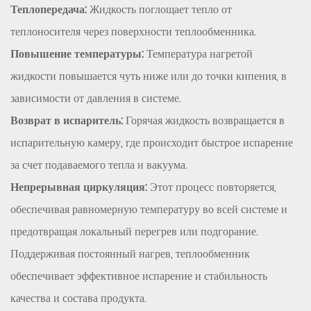
обслуживания
Теплопередача:
Жидкость поглощает тепло от
и
теплоносителя через поверхности теплообменника.
эксплуатации
Повышение температуры:
Температура нагретой
8
Преимущества
жидкости повышается чуть ниже или до точки кипения, в
правильно
зависимости от давления в системе.
спроектированного
Возврат в испаритель:
Горячая жидкость возвращается в
теплообменника
испарительную камеру, где происходит быстрое испарение
в
за счет подаваемого тепла и вакуума.
испарителе
Непрерывная циркуляция:
Этот процесс повторяется,
с
внешней
обеспечивая равномерную температуру во всей системе и
циркуляцией
предотвращая локальный перегрев или подгорание.
9
Поддерживая постоянный нагрев, теплообменник
Заключение
обеспечивает эффективное испарение и стабильность
качества и состава продукта.