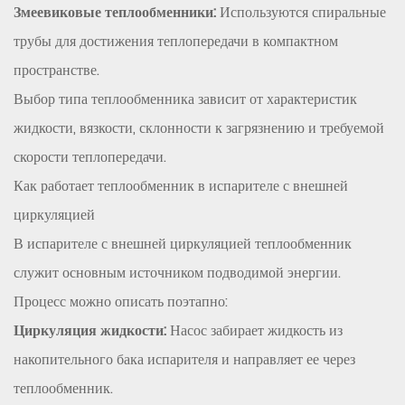
Змеевиковые теплообменники:
Используются спиральные
теплообменники
5.2
трубы для достижения теплопередачи в компактном
Пластинчатые
пространстве.
теплообменники
Выбор типа теплообменника зависит от характеристик
5.3
жидкости, вязкости, склонности к загрязнению и требуемой
Змеевиковые
скорости теплопередачи.
теплообменники
Как работает теплообменник в испарителе с внешней
6
Факторы,
циркуляцией
влияющие
В испарителе с внешней циркуляцией теплообменник
на
служит основным источником подводимой энергии.
производительность
Процесс можно описать поэтапно:
теплообменника
Циркуляция жидкости:
Насос забирает жидкость из
7
Вопросы
накопительного бака испарителя и направляет ее через
технического
теплообменник.