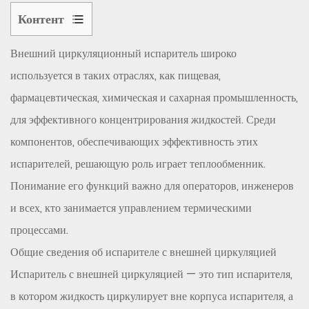
Контент
1
Внешний циркуляционный испаритель
широко
Общие
сведения
используется в таких отраслях, как пищевая,
об
фармацевтическая, химическая и сахарная промышленность,
испарителе
для эффективного концентрирования жидкостей. Среди
с
компонентов, обеспечивающих эффективность этих
внешней
испарителей, решающую роль играет теплообменник.
циркуляцией
Понимание его функций важно для операторов, инженеров
2
Что
и всех, кто занимается управлением термическими
такое
процессами.
теплообменник?
Общие сведения об испарителе с внешней циркуляцией
3
Испаритель с внешней циркуляцией — это тип испарителя,
Как
в котором жидкость циркулирует вне корпуса испарителя, а
работает