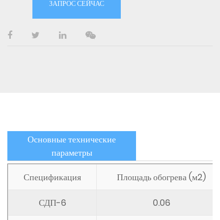
ЗАПРОС СЕЙЧАС
Растительное масло: масло перца, масло имбиря, масло
зародышей пшеницы, масло агарового дерева, масло
водорослей, эссенция и специи.
Пищевая и фармацевтическая промышленность: молочная
кислота, витамин Е, рыбий жир, высокоуглеродистый спирт,
ароматическое масло, жирные кислоты.
Тонкая химическая промышленность: фторполиэфир,
силиконовое масло, полимер, димерная кислота,
стеариновая кислота, ланолин.
Основные технические
параметры
Нефтехимическая промышленность: минеральное масло,
переработка угля в нефть, биодизель, полиуретан,
Спецификация
Площадь обогрева (м2)
синтетические смазочные материалы, органические
кислоты
СДП-6
0.06