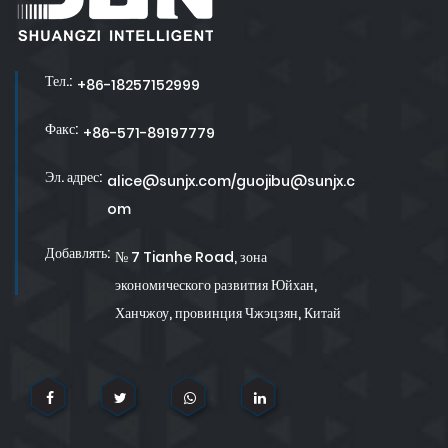
Тел.:
+86-18257152999
Факс:
+86-571-89197779
Эл. адрес:
alice@sunjx.com/guojibu@sunjx.c
om
Добавлять:
№ 7 Tianhe Road, зона
экономического развития Юйхан,
Ханчжоу, провинция Чжэцзян, Китай