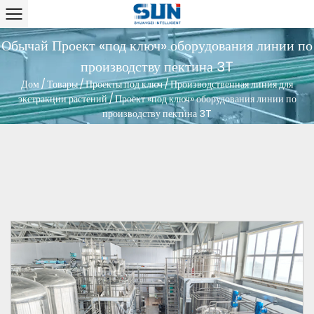
Обычай Проект «под ключ» оборудования линии по
производству пектина 3T
Дом
/
Товары
/
Проекты под ключ
/
Производственная линия для
экстракции растений
/
Проект «под ключ» оборудования линии по
производству пектина 3T