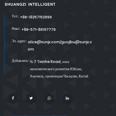
Тел.:
+86-18257152999
Факс:
+86-571-89197779
Эл. адрес:
alice@sunjx.com/guojibu@sunjx.c
om
Добавлять:
№ 7 Tianhe Road, зона
экономического развития Юйхан,
Ханчжоу, провинция Чжэцзян, Китай